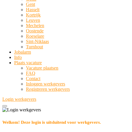
Gent
Hasselt
Kortrijk
Leuven
Mechelen
Oostende
Roeselare
Sint-Niklaas
Turnhout
Jobalarm
Info
Plaats vacature
Vacature plaatsen
FAQ
Contact
Inloggen werkgevers
Registreren werkgevers
Login werkgevers
Welkom! Deze login is uitsluitend voor werkgevers.