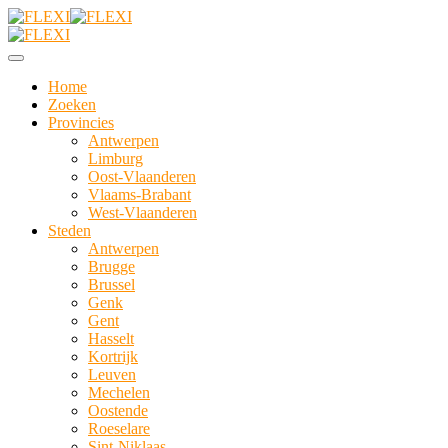
Home
Zoeken
Provincies
Antwerpen
Limburg
Oost-Vlaanderen
Vlaams-Brabant
West-Vlaanderen
Steden
Antwerpen
Brugge
Brussel
Genk
Gent
Hasselt
Kortrijk
Leuven
Mechelen
Oostende
Roeselare
Sint-Niklaas