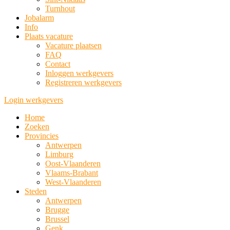
Turnhout
Jobalarm
Info
Plaats vacature
Vacature plaatsen
FAQ
Contact
Inloggen werkgevers
Registreren werkgevers
Login werkgevers
Home
Zoeken
Provincies
Antwerpen
Limburg
Oost-Vlaanderen
Vlaams-Brabant
West-Vlaanderen
Steden
Antwerpen
Brugge
Brussel
Genk